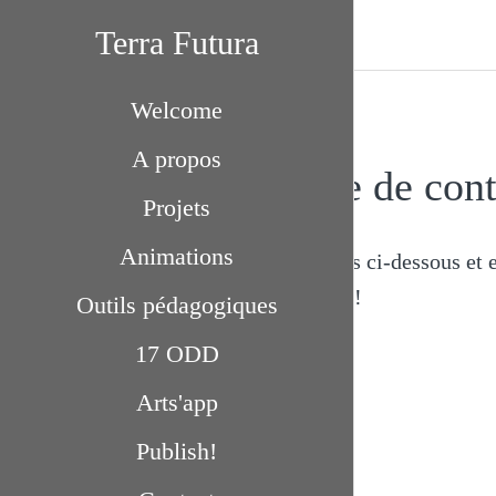
Terra Futura
Welcome
A propos
Formulaire de cont
Projets
Animations
Remplissez les cases ci-dessous et
nous votre message !
Outils pédagogiques
17 ODD
Arts'app
Publish!