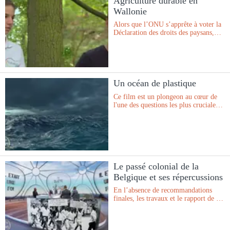
Agriculture durable en
Wallonie
Alors que l’ONU s’apprête à voter la
Déclaration des droits des paysans,
deux jeunes partent à la rencontre
d’agriculteurs et d’agricultrices
engagés dans des pratiques agricoles
durables.
Un océan de plastique
Ce film est un plongeon au cœur de
l'une des questions les plus cruciales
de notre époque : l'eau.
Le passé colonial de la
Belgique et ses répercussions
En l’absence de recommandations
finales, les travaux et le rapport de la
Commission parlementaire spéciale
sur le passé colonial de la Belgique
ont laissé un goût d’inachevé.