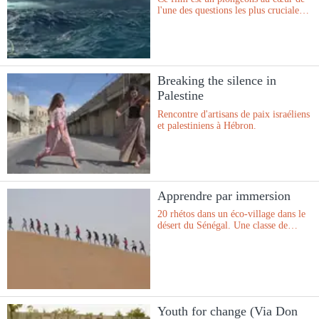
l'une des questions les plus cruciales
de notre époque : l'eau.
Breaking the silence in
Palestine
Rencontre d'artisans de paix israéliens
et palestiniens à Hébron.
Apprendre par immersion
20 rhétos dans un éco-village dans le
désert du Sénégal. Une classe de
rhétos s'immerge pendant 15 jours
dans des projets de développement au
Sénégal. Parrmi ceux-ci, un
écovillage modèle dans le désert
sahélien où, depuis 25 ans, les
habitants luttent contre la
désertification et la paupérisation
Youth for change (Via Don
grâce à un projet de développement