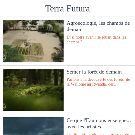
Terra Futura
Agroécologie, les champs de
demain
Et si notre avenir se jouait dans les
champs ?
Semer la forêt de demain
Partons à la découverte des forêts, de
la Wallonie au Rwanda, des
écosystèmes majestueux mais
fragilisés par les bouleversements
climatiques : sécheresses, incendies et
maladies.
Ce que l'Eau nous enseigne...
avec les artistes
Ce film est un plongeons au cœur de