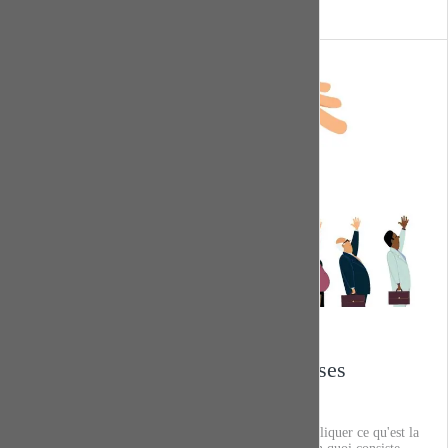
L
L'observatoire des inégalités
UNIA
Comprendre la discrimination et ses
conséquences
Unia propose de courts films d’animation afin d'expliquer ce qu'est la