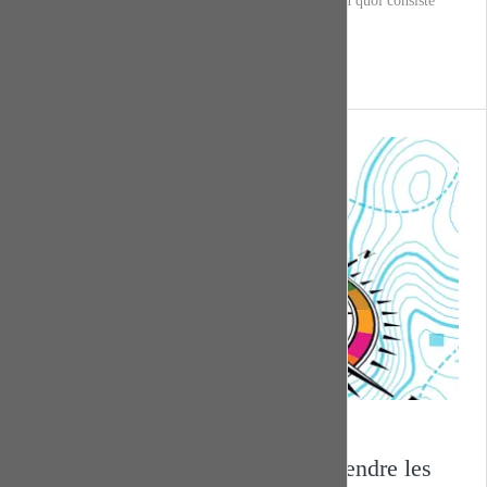
discrimination, la législation antidiscrimination et en quoi consiste
notre travail quotidien.
U
UNIA
Annoncer la Couleur
CAP 2030 – un outil pour comprendre les