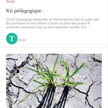
Team
Kit pédagogique
Un kit pédagogique disponible au téléchargement (bas de page) aide
des professeurs et leurs élèves à mettre en place des projets de
recherche scientifique liées au développement durable, à se
documenter grâce à des ressources externes produites par d'autres
jeunes (reportages vidéos sur des réalisations dans différents pays) et à
T
communiquer les résultats de leurs recherches via une appli mobile.
Team