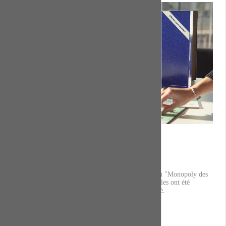
L'observatoire des inégalités
Monopoly des inégalités
Une boite à outils pégagogiques construite autour du "Monopoly des
inégalités", une extension du Monopoly dont les règles ont été
modifiées pour relféter les inégalités de notre société.