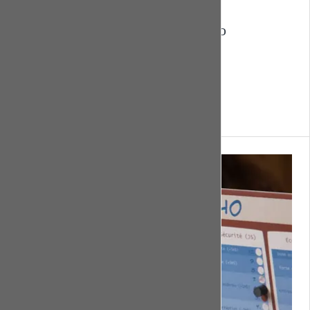
Démocratie ou barbarie
500 ans de colonisation au Congo
Dossier pédagogique
D
Démocratie ou barbarie