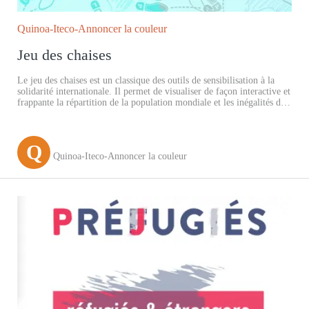
Quinoa-Iteco-Annoncer la couleur
Jeu des chaises
Le jeu des chaises est un classique des outils de sensibilisation à la
solidarité internationale. Il permet de visualiser de façon interactive et
frappante la répartition de la population mondiale et les inégalités de
richesse entre différentes régions du monde. Dans sa version «
réfugiés », il permet de faire les liens entre les inégalités mondiales et
les déplacements des personnes relevant du Haut-Commissariat aux
Q
Réfugiés, de déconstruire les représentations et d’approfondir les
Quinoa-Iteco-Annoncer la couleur
contextes variés des migrations.