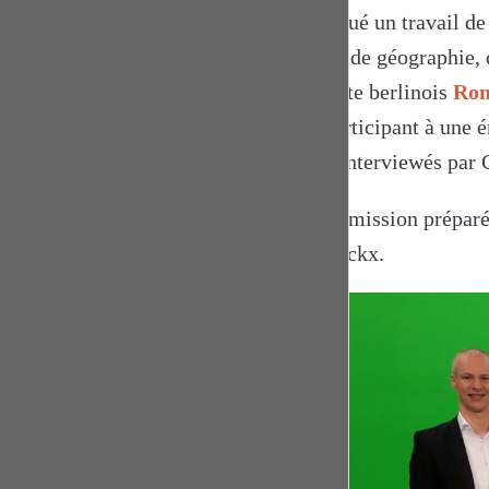
effectué un travail d
cours de géographie, d
l'artiste berlinois
Ro
en participant à une 
sont interviewés par 
Une émission préparé
Herinckx.