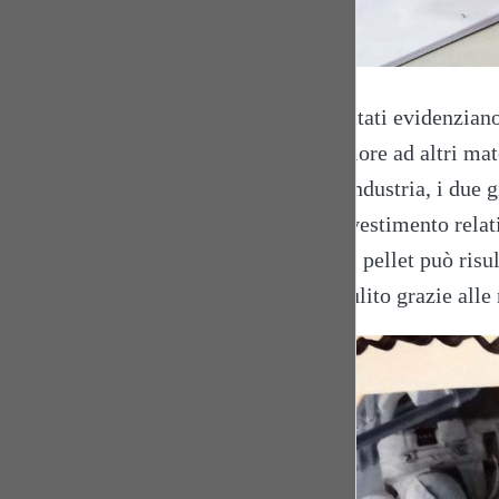
I risultati evidenzia
superiore ad altri ma
dall’industria, i due 
un investimento relat
questi pellet può ri
più pulito grazie alle