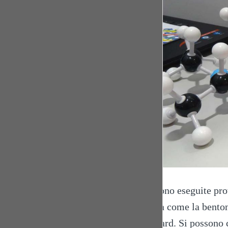
Vengono eseguite prove
natura come la bento
standard. Si possono 