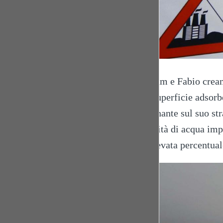
Mariam e Fabio creano
una superficie adsorb
inquinante sul suo str
quantità di acqua impi
un’elevata percentual