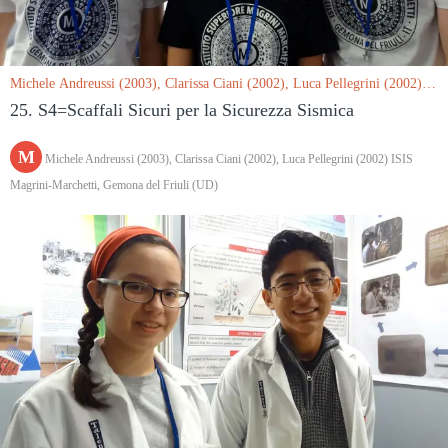
Michele Andreussi (2003), Clarissa Ciani (2002), Luca Pellegrini (2002)
ISIS Magrini-Marchetti, Gemona del Friuli (UD) le 15/03/2019
25. S4=Scaffali Sicuri per la Sicurezza Sismica
M
Michele Andreussi (2003), Clarissa Ciani (2002), Luca Pellegrini (2002) ISIS
Magrini-Marchetti, Gemona del Friuli (UD)