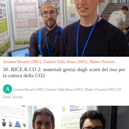
Arianna Berardi (2001), Daniele Dalla Bona (2001), Matteo Pesarini
(2001) ITI Omar, Novara le 15/03/2019
30. RICE.R.CO 2: materiali grezzi dagli scarti del riso per
la cattura della CO2
A
Arianna Berardi (2001), Daniele Dalla Bona (2001), Matteo Pesarini (2001) ITI
Omar, Novara