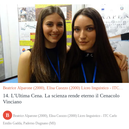
Beatrice Alparone (2000), Elisa Cuozzo (2000) Liceo linguistico - ITC
Carlo Emilio Gadda, Paderno Dugnano (MI) le 15/03/2019
14. L’Ultima Cena. La scienza rende eterno il Cenacolo
Vinciano
B
Beatrice Alparone (2000), Elisa Cuozzo (2000) Liceo linguistico - ITC Carlo
Emilio Gadda, Paderno Dugnano (MI)