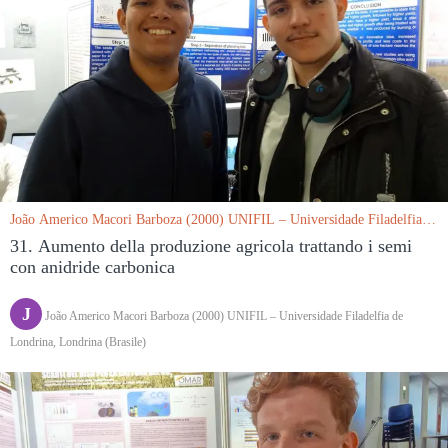
João Americo Macori Barboza (2000) UNIFIL – Universidade Filadelfia
de Londrina, Londrina (Brasile) le 15/03/2019
31. Aumento della produzione agricola trattando i semi
con anidride carbonica
J
João Americo Macori Barboza (2000) UNIFIL – Universidade Filadelfia de
Londrina, Londrina (Brasile)