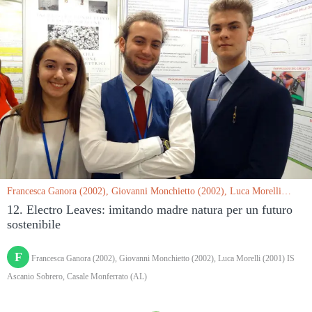
Francesca Ganora (2002), Giovanni Monchietto (2002), Luca Morelli
(2001) IS Ascanio Sobrero, Casale Monferrato (AL) le 15/03/2019
12. Electro Leaves: imitando madre natura per un futuro
sostenibile
F
Francesca Ganora (2002), Giovanni Monchietto (2002), Luca Morelli (2001) IS
Ascanio Sobrero, Casale Monferrato (AL)