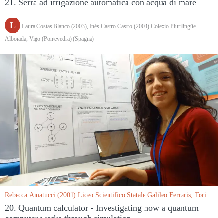
21. Serra ad irrigazione automatica con acqua di mare
L
Laura Costas Blanco (2003), Inés Castro Castro (2003) Colexio Plurilingüe
Alborada, Vigo (Pontevedra) (Spagna)
Rebecca Amatucci (2001) Liceo Scientifico Statale Galileo Ferraris, Torino
le 15/03/2019
20. Quantum calculator - Investigating how a quantum
computer works through simulation