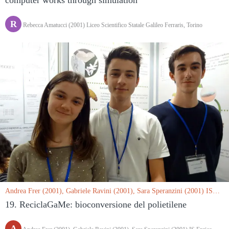
R
Rebecca Amatucci (2001) Liceo Scientifico Statale Galileo Ferraris, Torino
Andrea Frer (2001), Gabriele Ravini (2001), Sara Speranzini (2001) IS
Enrico Fermi, Mantova le 15/03/2019
19. ReciclaGaMe: bioconversione del polietilene
A