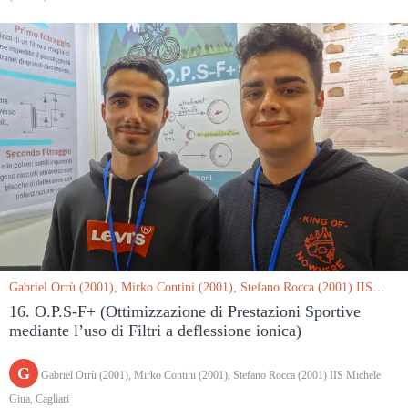
Gabriel Orrù (2001), Mirko Contini (2001), Stefano Rocca (2001) IIS
Michele Giua, Cagliari le 15/03/2019
16. O.P.S-F+ (Ottimizzazione di Prestazioni Sportive
mediante l’uso di Filtri a deflessione ionica)
G
Gabriel Orrù (2001), Mirko Contini (2001), Stefano Rocca (2001) IIS Michele
Giua, Cagliari