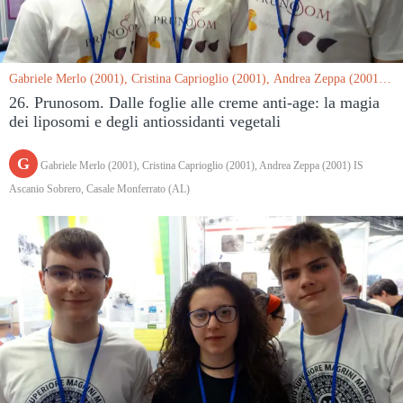
Gabriele Merlo (2001), Cristina Caprioglio (2001), Andrea Zeppa (2001)
IS Ascanio Sobrero, Casale Monferrato (AL) le 15/03/2019
26. Prunosom. Dalle foglie alle creme anti-age: la magia
dei liposomi e degli antiossidanti vegetali
G
Gabriele Merlo (2001), Cristina Caprioglio (2001), Andrea Zeppa (2001) IS
Ascanio Sobrero, Casale Monferrato (AL)