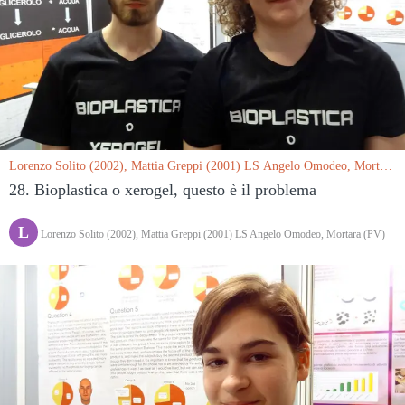
Lorenzo Solito (2002), Mattia Greppi (2001) LS Angelo Omodeo, Mortara
(PV) le 15/03/2019
28. Bioplastica o xerogel, questo è il problema
L
Lorenzo Solito (2002), Mattia Greppi (2001) LS Angelo Omodeo, Mortara (PV)