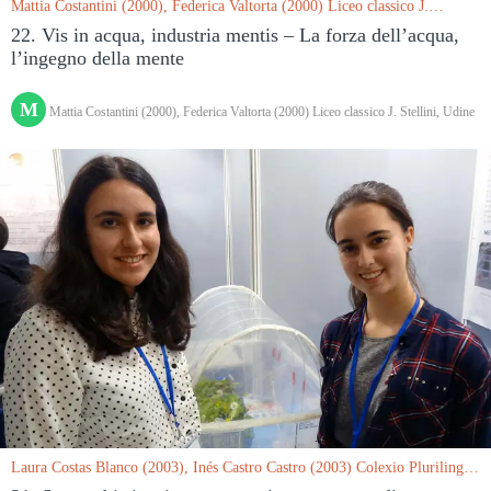
Mattia Costantini (2000), Federica Valtorta (2000) Liceo classico J.
Stellini, Udine le 15/03/2019
22. Vis in acqua, industria mentis – La forza dell’acqua,
l’ingegno della mente
M
Mattia Costantini (2000), Federica Valtorta (2000) Liceo classico J. Stellini, Udine
Laura Costas Blanco (2003), Inés Castro Castro (2003) Colexio Plurilingüe
Alborada, Vigo (Pontevedra) (Spagna) le 15/03/2019