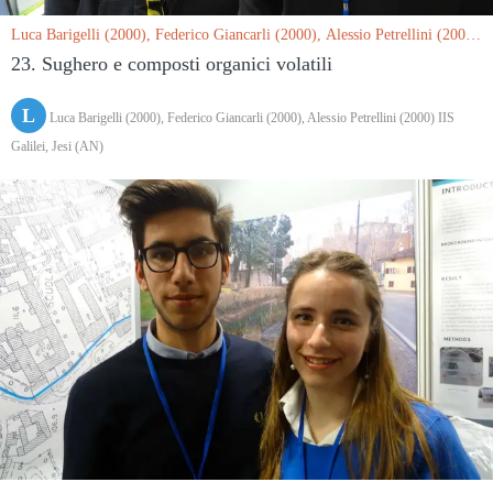
Luca Barigelli (2000), Federico Giancarli (2000), Alessio Petrellini (2000)
IIS Galilei, Jesi (AN) le 15/03/2019
23. Sughero e composti organici volatili
L
Luca Barigelli (2000), Federico Giancarli (2000), Alessio Petrellini (2000) IIS
Galilei, Jesi (AN)